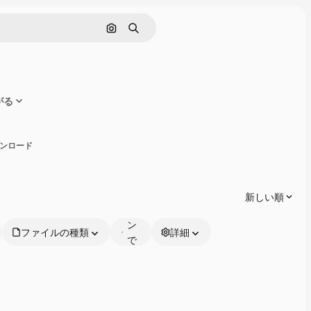
画像で検索
検索
ながる
有
ダウンロード
オ
ン
ラ
新しい順
イ
ン
ファイルの種類
詳細
で
編
集
可
能