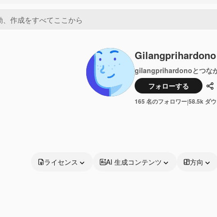
Gilangprihardono
gilangprihardonoとつ
フォローする
共
165 名のフォロワー
58.5k 
|
ライセンス
AI 生成コンテンツ
方向