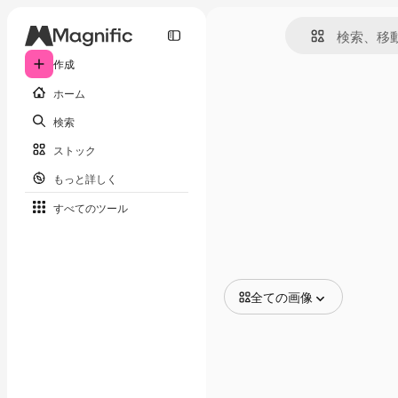
作成
ホーム
検索
ストック
もっと詳しく
すべてのツール
全ての画像
全ての画像
ベクトル
イラスト
写真
PSD
テンプレート