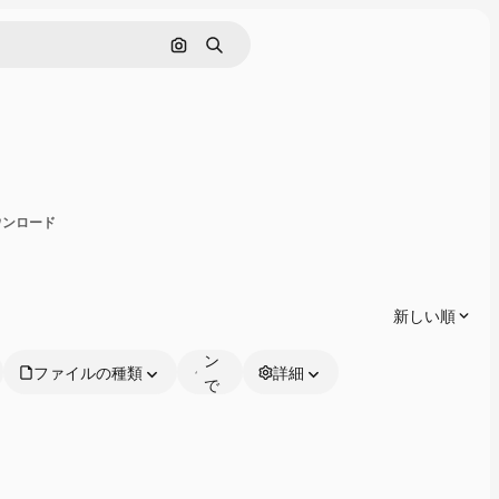
画像で検索
検索
有
ダウンロード
オ
ン
ラ
新しい順
イ
ン
ファイルの種類
詳細
で
編
集
可
能