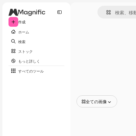
作成
ホーム
検索
ストック
もっと詳しく
すべてのツール
全ての画像
全ての画像
ベクトル
イラスト
写真
PSD
テンプレート