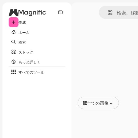
作成
ホーム
検索
ストック
もっと詳しく
すべてのツール
全ての画像
全ての画像
ベクトル
イラスト
写真
PSD
テンプレート