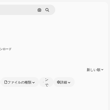
画像で検索
検索
有
ダウンロード
オ
ン
ラ
新しい順
イ
ン
ファイルの種類
詳細
で
編
集
可
能