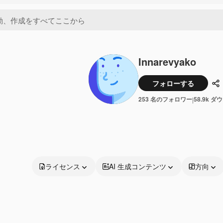
Innarevyako
フォローする
共
253 名のフォロワー
58.9k 
|
ライセンス
AI 生成コンテンツ
方向