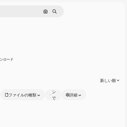
画像で検索
検索
有
ダウンロード
オ
ン
ラ
新しい順
イ
ン
ファイルの種類
詳細
で
編
集
可
能