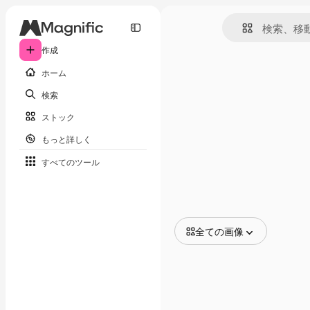
作成
ホーム
検索
ストック
もっと詳しく
すべてのツール
全ての画像
全ての画像
ベクトル
イラスト
写真
PSD
テンプレート