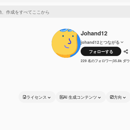
Johand12
johand12とつながる
フォローする
共
229 名のフォロワー
35.8k 
|
ライセンス
AI 生成コンテンツ
方向