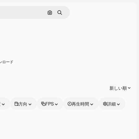
画像で検索
検索
共有
ウンロード
新しい順
度
方向
FPS
再生時間
詳細