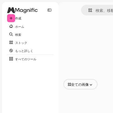
作成
ホーム
検索
ストック
もっと詳しく
すべてのツール
全ての画像
全ての画像
ベクトル
イラスト
写真
PSD
テンプレート