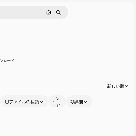
画像で検索
検索
有
ダウンロード
オ
ン
ラ
新しい順
イ
ン
ファイルの種類
詳細
で
編
集
可
能