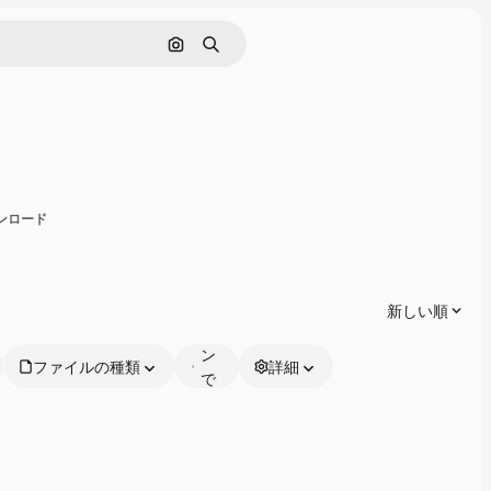
画像で検索
検索
共有
ウンロード
オ
ン
ラ
新しい順
イ
ン
ファイルの種類
詳細
で
編
集
可
能