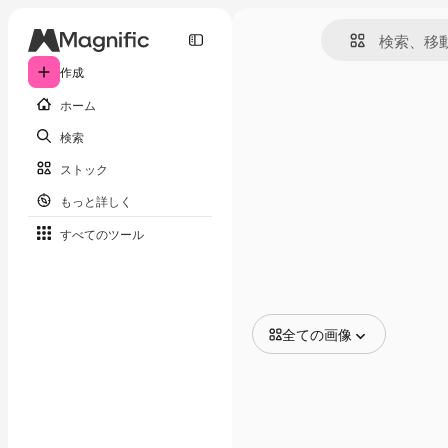
作成
ホーム
検索
ストック
もっと詳しく
すべてのツール
全ての画像
全ての画像
ベクトル
イラスト
写真
PSD
テンプレート