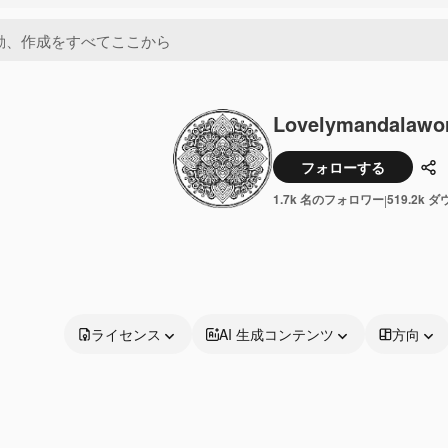
Lovelymandalawo
フォローする
共
1.7k 名のフォロワー
519.2k 
|
ライセンス
AI 生成コンテンツ
方向