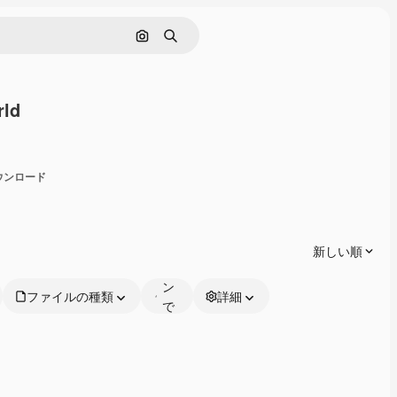
画像で検索
検索
rld
有
ダウンロード
オ
ン
ラ
新しい順
イ
ン
ファイルの種類
詳細
で
編
集
可
能