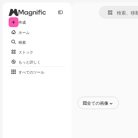
作成
ホーム
検索
ストック
もっと詳しく
すべてのツール
全ての画像
全ての画像
ベクトル
イラスト
写真
PSD
テンプレート