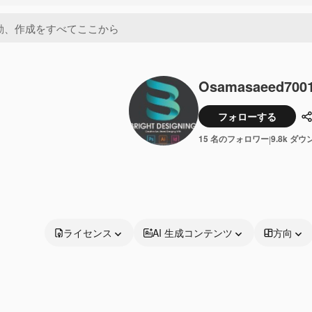
Osamasaeed700
フォローする
15 名のフォロワー
9.8k ダ
|
ライセンス
AI 生成コンテンツ
方向