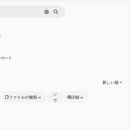
画像で検索
検索
1
共有
ウンロード
オ
ン
ラ
新しい順
イ
ン
ファイルの種類
詳細
で
編
集
可
能