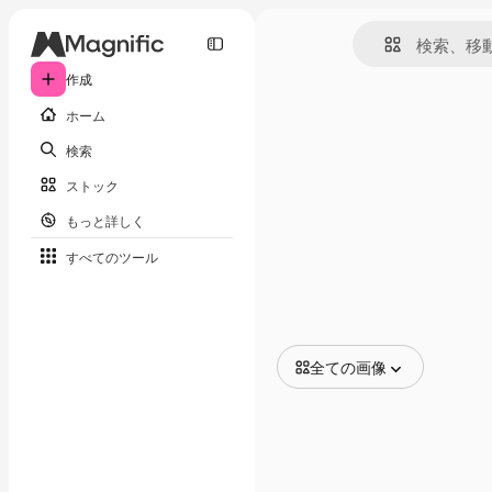
作成
ホーム
検索
ストック
もっと詳しく
すべてのツール
全ての画像
全ての画像
ベクトル
イラスト
写真
PSD
テンプレート