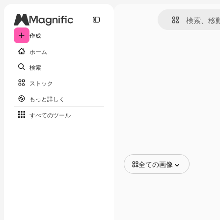
作成
ホーム
検索
ストック
もっと詳しく
すべてのツール
全ての画像
全ての画像
ベクトル
イラスト
写真
PSD
テンプレート