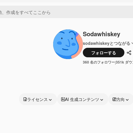
Sodawhiskey
sodawhiskeyとつながる
フォローする
共
360 名のフォロワー
351k ダ
|
ライセンス
AI 生成コンテンツ
方向