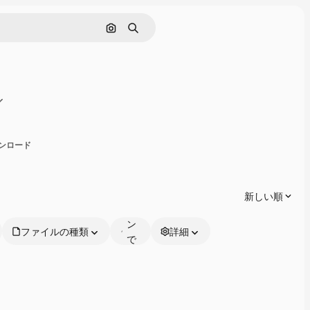
画像で検索
検索
有
ウンロード
オ
ン
ラ
新しい順
イ
ン
ファイルの種類
詳細
で
編
集
可
能