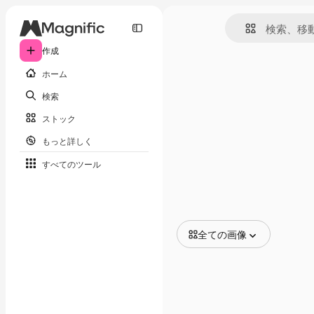
作成
ホーム
検索
ストック
もっと詳しく
すべてのツール
全ての画像
全ての画像
ベクトル
イラスト
写真
PSD
テンプレート