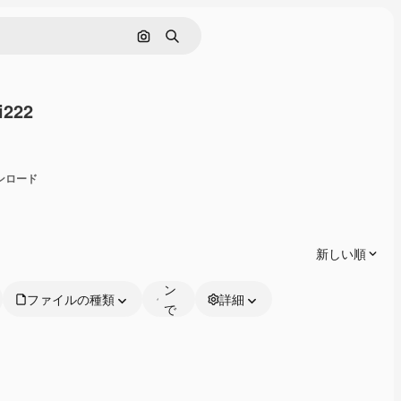
画像で検索
検索
i222
共有
ウンロード
オ
ン
ラ
新しい順
イ
ン
ファイルの種類
詳細
で
編
集
可
能