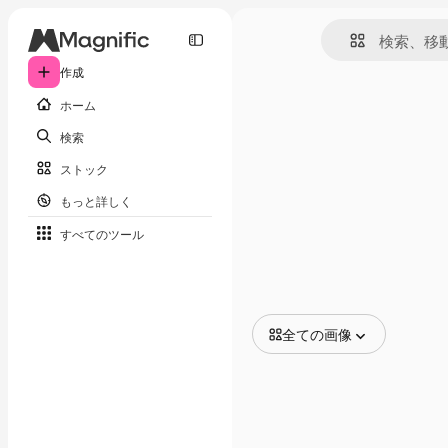
作成
ホーム
検索
ストック
もっと詳しく
すべてのツール
全ての画像
全ての画像
ベクトル
イラスト
写真
PSD
テンプレート