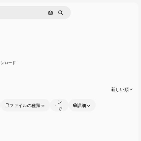
画像で検索
検索
有
ダウンロード
オ
ン
ラ
新しい順
イ
ン
ファイルの種類
詳細
で
編
集
可
能