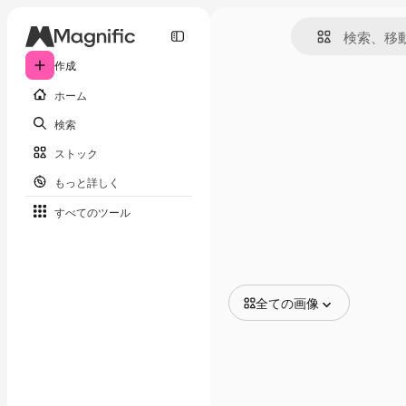
作成
ホーム
検索
ストック
もっと詳しく
すべてのツール
全ての画像
全ての画像
ベクトル
イラスト
写真
PSD
テンプレート