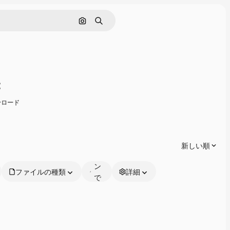
画像で検索
検索
共有
ンロード
オ
ン
ラ
新しい順
イ
ン
ファイルの種類
詳細
で
編
集
可
能