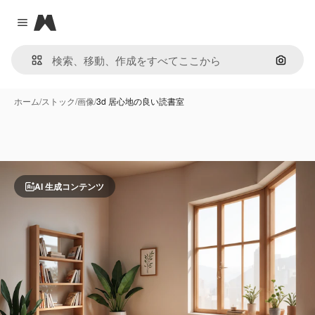
Magnific
Close menu
画像で
ホーム
/
ストック
/
画像
/
3d 居心地の良い読書室
AI 生成コンテンツ