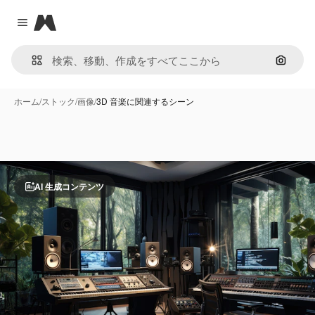
Magnific
Close menu
画像で
ホーム
/
ストック
/
画像
/
3D 音楽に関連するシーン
AI 生成コンテンツ