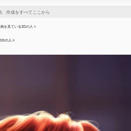
画を見ている3Dの人々
3Dの人々