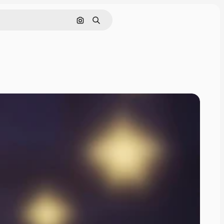
画像で検索
検索