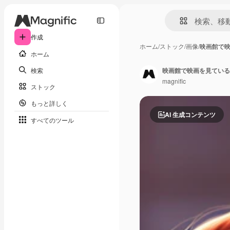
作成
ホーム
/
ストック
/
画像
/
映画館で映
ホーム
検索
映画館で映画を見ている
magnific
ストック
もっと詳しく
AI 生成コンテンツ
すべてのツール