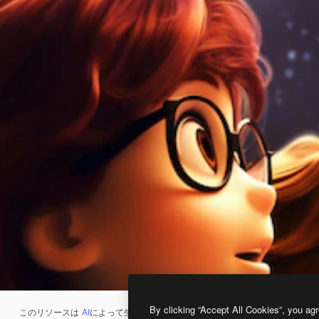
By clicking “Accept All Cookies”, you agr
このリソースは
AI
によって生成されたものです。
AI画像生成ツール
を使うと