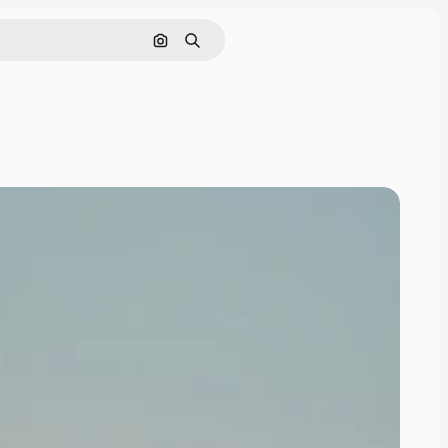
画像で検索
検索