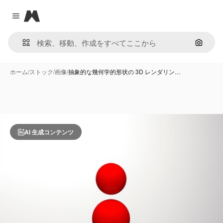
Magnific
Close menu
画像で
ホーム
/
ストック
/
画像
/
抽象的な幾何学的形状の 3D レンダリン…
AI 生成コンテンツ