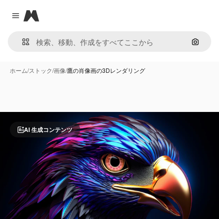
Magnific
Close menu
画像で
ホーム
/
ストック
/
画像
/
鷹の肖像画の3Dレンダリング
AI 生成コンテンツ