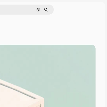
画像で検索
検索