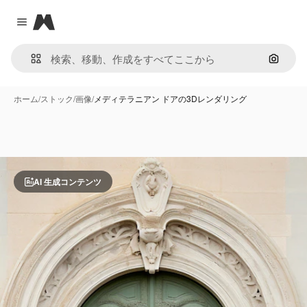
Magnific
Close menu
画像で
ホーム
/
ストック
/
画像
/
メディテラニアン ドアの3Dレンダリング
AI 生成コンテンツ