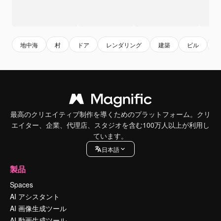
地中海
村
ドア
レンダリング
建築
ビル
bu
最高のクリエイティブ制作を導くためのプラットフォーム。クリ
エイター、企業、代理店、スタジオを含む100万人以上が利用し
ています。
日本語
製品
Spaces
AI アシスタント
AI 画像生成ツール
AI 動画生成ツール