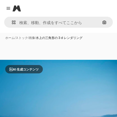
Magnific
Close menu
画像で
ホーム
/
ストック
/
画像
/
水上の三角形の 3 d レンダリング
AI 生成コンテンツ