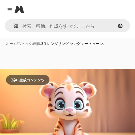
Magnific
Close menu
画像で
ホーム
/
ストック
/
画像
/
3D レンダリング ヤング カートゥーン…
AI 生成コンテンツ