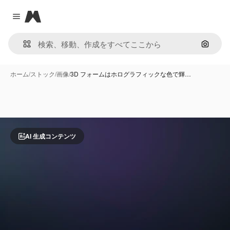
Magnific
Close menu
画像で
ホーム
/
ストック
/
画像
/
3D フォームはホログラフィックな色で輝…
AI 生成コンテンツ