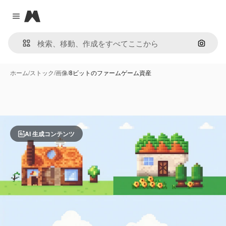
Magnific
Close menu
画像で
ホーム
/
ストック
/
画像
/
8ビットのファームゲーム資産
AI 生成コンテンツ