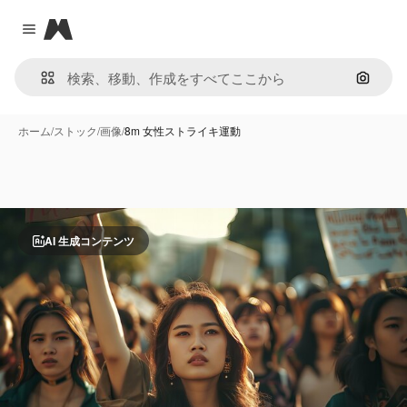
Magnific
Close menu
画像で
ホーム
/
ストック
/
画像
/
8m 女性ストライキ運動
AI 生成コンテンツ