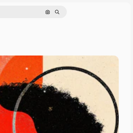
画像で検索
検索