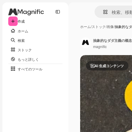
作成
ホーム
/
ストック
/
画像
/
抽象的な
ホーム
検索
抽象的なダダ主義の概念
magnific
ストック
もっと詳しく
AI 生成コンテンツ
すべてのツール