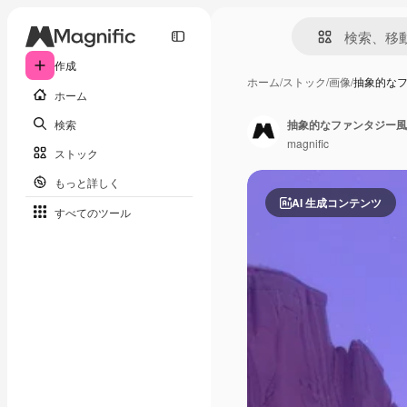
作成
ホーム
/
ストック
/
画像
/
抽象的なフ
ホーム
検索
抽象的なファンタジー風
magnific
ストック
もっと詳しく
AI 生成コンテンツ
すべてのツール