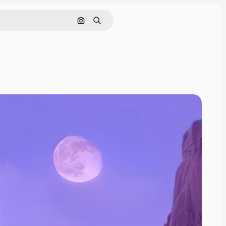
画像で検索
検索