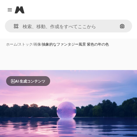
Magnific
Close menu
画像で
ホーム
/
ストック
/
画像
/
抽象的なファンタジー風景 紫色の年の色
AI 生成コンテンツ