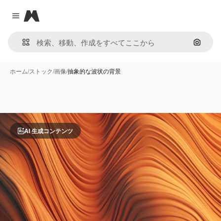
Magnific
Close menu
画像で
ホーム
/
ストック
/
画像
/
抽象的な波状の背景
AI 生成コンテンツ