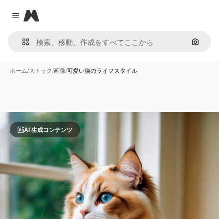
Magnific
Close menu
画像で
ホーム
/
ストック
/
画像
/
可愛い猫のライフスタイル
AI 生成コンテンツ