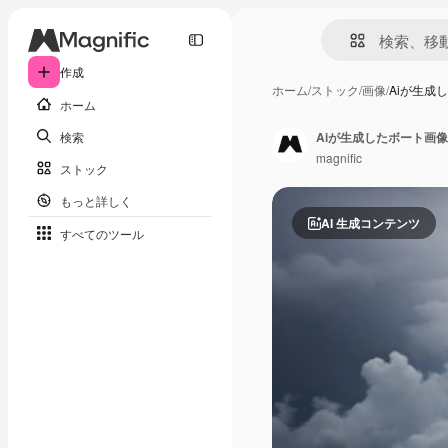
作成
ホーム
/
ストック
/
画像
/
Aiが生成
ホーム
検索
Aiが生成したボート画像
magnific
ストック
もっと詳しく
AI 生成コンテンツ
すべてのツール