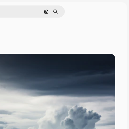
画像で検索
検索