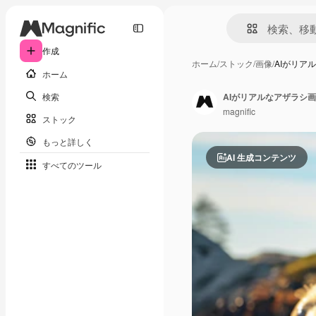
作成
ホーム
/
ストック
/
画像
/
AIがリア
ホーム
検索
AIがリアルなアザラシ
magnific
ストック
もっと詳しく
AI 生成コンテンツ
すべてのツール