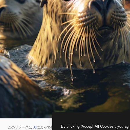
By clicking “Accept All Cookies”, you agr
このリソースは
AI
によって生成されたものです。
AI画像生成ツール
を使うと