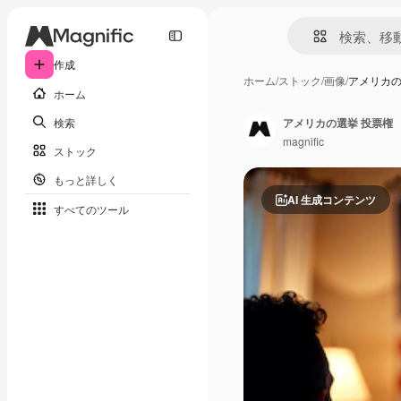
作成
ホーム
/
ストック
/
画像
/
アメリカの
ホーム
検索
アメリカの選挙 投票権
magnific
ストック
もっと詳しく
AI 生成コンテンツ
すべてのツール