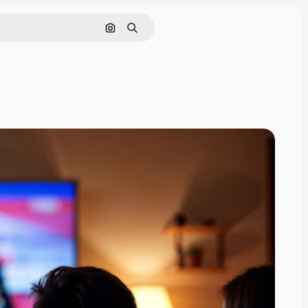
画像で検索
検索