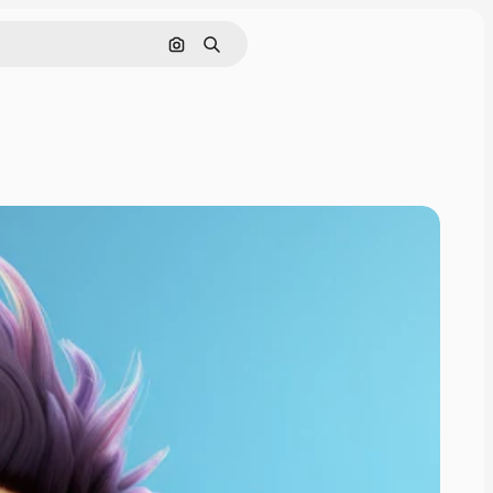
画像で検索
検索