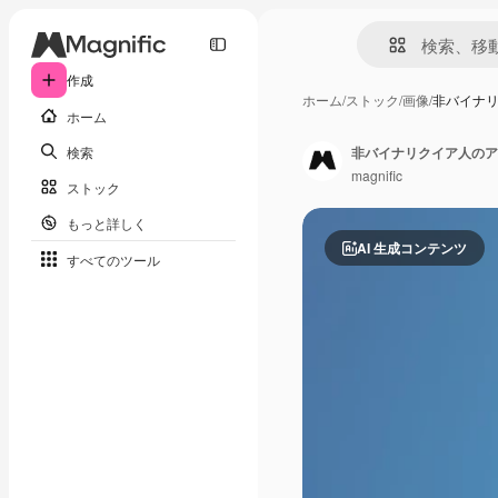
作成
ホーム
/
ストック
/
画像
/
非バイナ
ホーム
検索
非バイナリクイア人のア
magnific
ストック
もっと詳しく
AI 生成コンテンツ
すべてのツール