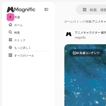
作成
ホーム
/
ストック
/
画像
/
アニメキャ
ホーム
検索
アニメキャラクター 銀
magnific
ストック
もっと詳しく
AI 生成コンテンツ
すべてのツール