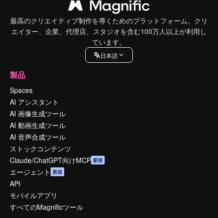
最高のクリエイティブ制作を導くためのプラットフォーム。クリ
エイター、企業、代理店、スタジオを含む100万人以上が利用し
ています。
日本語
製品
Spaces
AI アシスタント
AI 画像生成ツール
AI 動画生成ツール
AI 音声合成ツール
ストックコンテンツ
Claude/ChatGPT向けMCP
新規
エージェント
新規
API
モバイルアプリ
すべてのMagnificツール