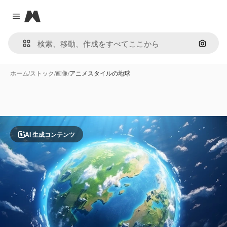
Magnific
Close menu
画像で
ホーム
/
ストック
/
画像
/
アニメスタイルの地球
AI 生成コンテンツ