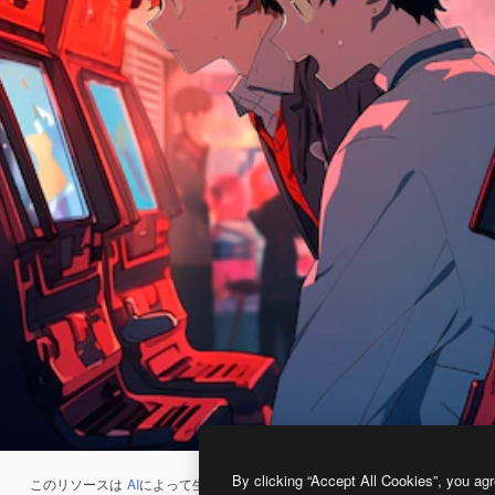
By clicking “Accept All Cookies”, you agr
このリソースは
AI
によって生成されたものです。
AI画像生成ツール
を使うと