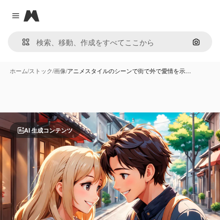
Magnific
Close menu
画像で
ホーム
/
ストック
/
画像
/
アニメスタイルのシーンで街で外で愛情を示…
AI 生成コンテンツ