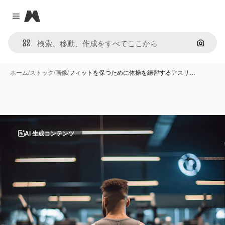
Magnific
Close menu
画像で
ホーム
/
ストック
/
画像
/
フィットを保つために体操を練習するアスリ…
AI 生成コンテンツ