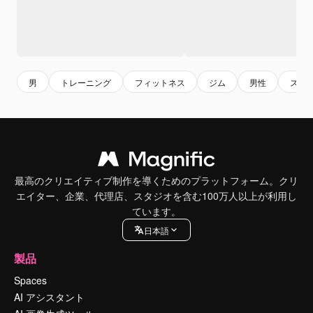
男
トレーニング
フィットネス
ジム
男性
スポ
最高のクリエイティブ制作を導くためのプラットフォーム。クリ
エイター、企業、代理店、スタジオを含む100万人以上が利用し
ています。
日本語
製品
Spaces
AI アシスタント