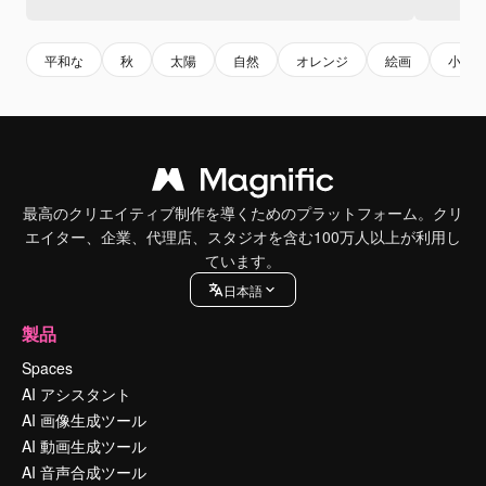
平和な
秋
太陽
自然
オレンジ
絵画
小道
最高のクリエイティブ制作を導くためのプラットフォーム。クリ
エイター、企業、代理店、スタジオを含む100万人以上が利用し
ています。
日本語
製品
Spaces
AI アシスタント
AI 画像生成ツール
AI 動画生成ツール
AI 音声合成ツール