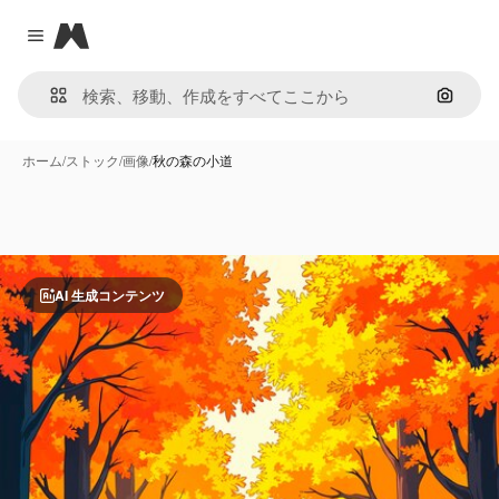
Magnific
Close menu
画像で
ホーム
/
ストック
/
画像
/
秋の森の小道
AI 生成コンテンツ