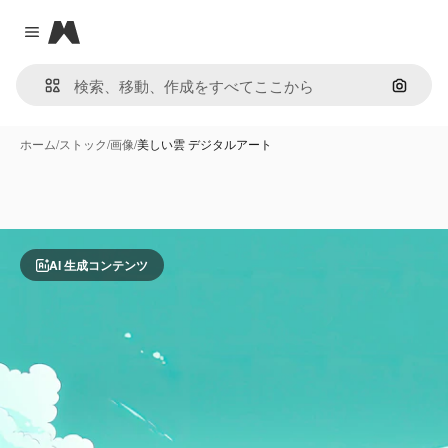
Magnific
Close menu
画像で
ホーム
/
ストック
/
画像
/
美しい雲 デジタルアート
AI 生成コンテンツ