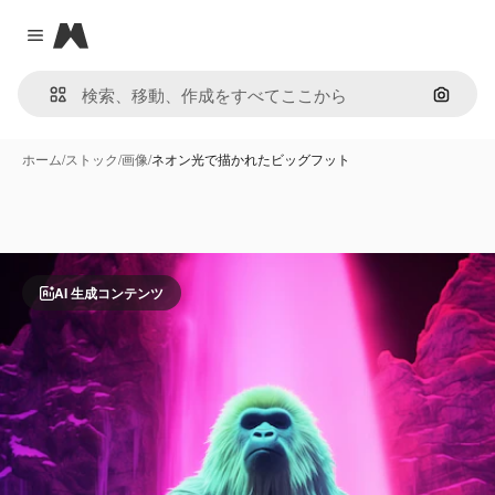
Magnific
Close menu
画像で
ホーム
/
ストック
/
画像
/
ネオン光で描かれたビッグフット
AI 生成コンテンツ