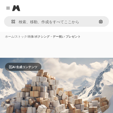
Magnific
Close menu
画像で
ホーム
/
ストック
/
画像
/
ボクシング・デー祝い プレゼント
AI 生成コンテンツ