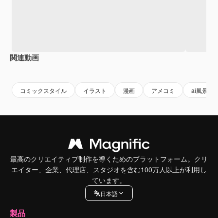
関連動画
Premium
Premium
Premium
Premium
コミックスタイル
イラスト
漫画
アメコミ
ai風景
最高のクリエイティブ制作を導くためのプラットフォーム。クリ
エイター、企業、代理店、スタジオを含む100万人以上が利用し
ています。
日本語
製品