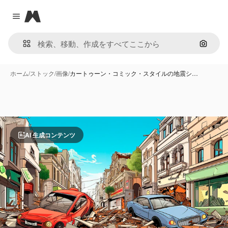
Magnific
Close menu
画像で
ホーム
/
ストック
/
画像
/
カートゥーン・コミック・スタイルの地震シ…
AI 生成コンテンツ