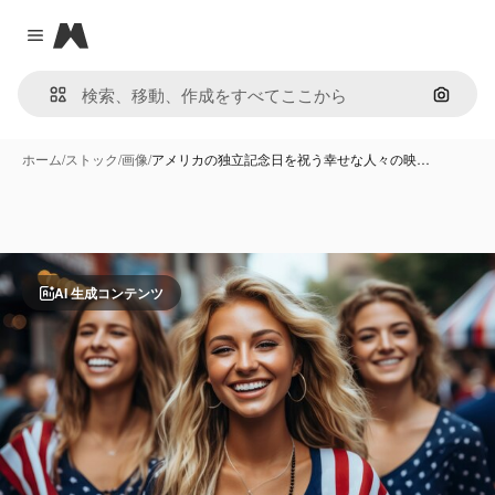
Magnific
Close menu
画像で
ホーム
/
ストック
/
画像
/
アメリカの独立記念日を祝う幸せな人々の映…
AI 生成コンテンツ