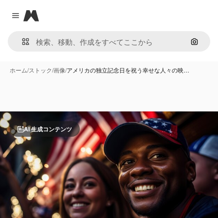
Magnific
Close menu
画像で
ホーム
/
ストック
/
画像
/
アメリカの独立記念日を祝う幸せな人々の映…
AI 生成コンテンツ