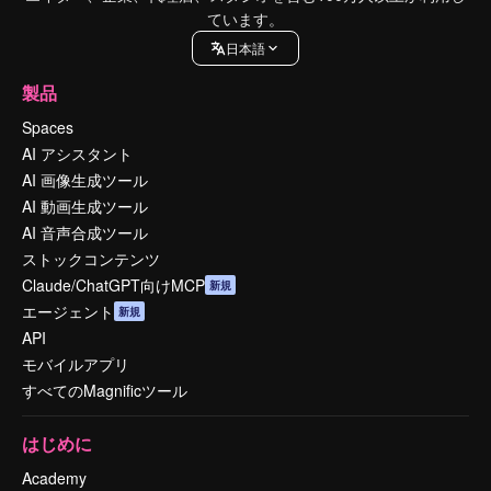
ています。
日本語
製品
Spaces
AI アシスタント
AI 画像生成ツール
AI 動画生成ツール
AI 音声合成ツール
ストックコンテンツ
Claude/ChatGPT向けMCP
新規
エージェント
新規
API
モバイルアプリ
すべてのMagnificツール
はじめに
Academy