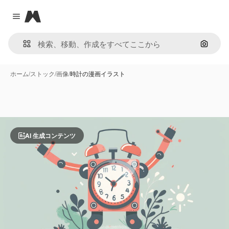
Magnific
Close menu
画像で
ホーム
/
ストック
/
画像
/
時計の漫画イラスト
AI 生成コンテンツ