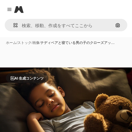
Magnific
Close menu
画像で
ホーム
/
ストック
/
画像
/
テディベアと寝ている男の子のクローズアッ…
AI 生成コンテンツ