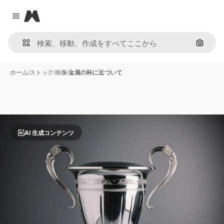
Magnific
Close menu
画像で
ホーム
/
ストック
/
画像
/
金属の杯に近づいて
AI 生成コンテンツ